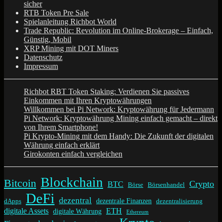
sicher
RTB Token Pre Sale
Spielanleitung Richbot World
Trade Republic: Revolution im Online-Brokerage – Einfach,
Günstig, Mobil
XRP Mining mit DOT Miners
Datenschutz
Impressum
Richbot RBT Token Staking: Verdienen Sie passives
Einkommen mit Ihren Kryptowährungen
Willkommen bei Pi Network: Kryptowährung für Jedermann
Pi Network: Kryptowährung Mining einfach gemacht – direkt
von Ihrem Smartphone!
Pi Krypto-Mining mit dem Handy: Die Zukunft der digitalen
Währung einfach erklärt
Girokonten einfach vergleichen
Blockchain
Bitcoin
Crypto
BTC
Börse
Börsenhandel
DeFi
dezentral
dezentrale Finanzen
dApps
dezentralisierung
digitale Assets
ETH
digitale Währung
Ethereum