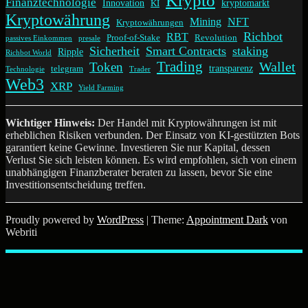
Krypto
Finanztechnologie
Innovation
kryptomarkt
KI
Kryptowährung
Mining
NFT
Kryptowährungen
Richbot
RBT
Proof-of-Stake
Revolution
passives Einkommen
presale
Sicherheit
Smart Contracts
staking
Ripple
Richbot World
Trading
Wallet
Token
transparenz
telegram
Technologie
Trader
Web3
XRP
Yield Farming
Wichtiger Hinweis:
Der Handel mit Kryptowährungen ist mit
erheblichen Risiken verbunden. Der Einsatz von KI-gestützten Bots
garantiert keine Gewinne. Investieren Sie nur Kapital, dessen
Verlust Sie sich leisten können. Es wird empfohlen, sich von einem
unabhängigen Finanzberater beraten zu lassen, bevor Sie eine
Investitionsentscheidung treffen.
Proudly powered by
WordPress
| Theme:
Appointment Dark
von
Webriti