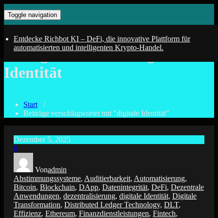
Zum
kopiere erfolgreiche Wallets von den DeFi Profis
KI-Trading mit Deinem DeFi –
Toggle navigation
Inhalt
springen
Bot
Entdecke Richbot KI – DeFi, die innovative Plattform für
automatisierten und intelligenten Krypto-Handel.
Schlagwort-Archiv digitale
Identität
Start
/
Beiträge verschlagwortet mit "digitale Identität"
Dezember 5, 2025
0
Von
admin
Abstimmungssysteme
,
Auditierbarkeit
,
Automatisierung
,
Bitcoin
,
Blockchain
,
DApp
,
Datenintegrität
,
DeFi
,
Dezentrale
Anwendungen
,
dezentralisierung
,
digitale Identität
,
Digitale
Transformation
,
Distributed Ledger Technology
,
DLT
,
Effizienz
,
Ethereum
,
Finanzdienstleistungen
,
Fintech
,