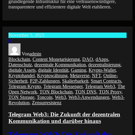
grundlegende Infrastruktur für eine vertrauenswürdigere,
transparentere und effizientere digitale Welt etablieren.
November 5, 2025
0
Von
admin
Blockchain
,
Content Monetarisierung
,
DAO
,
dApps
,
Datenschutz
,
dezentrale Kommunikation
,
dezentralisierung
,
digitale Assets
,
digitale Identität
,
Gaming
,
Krypto-Wallet
,
Kryptohandel
,
Kryptowährung
,
Metaverse
,
NFT
,
Online-
Sicherheit
,
P2P-Zahlungen
,
Skalierbarkeit
,
Smart Contracts
,
Telegram Krypto
,
Telegram Messenger
,
Telegram Web3
,
The
Open Network
,
TON Blockchain
,
TON DNS
,
TON Proxy
,
TON Storage
,
Toncoin
,
Web3
,
Web3-Anwendungen
,
Web3-
Revolution
,
Zensurresistenz
Telegram Web3: Die Zukunft der dezentralen
Kommunikation und darüber hinaus
Telegram Web3: Die Zukunft der