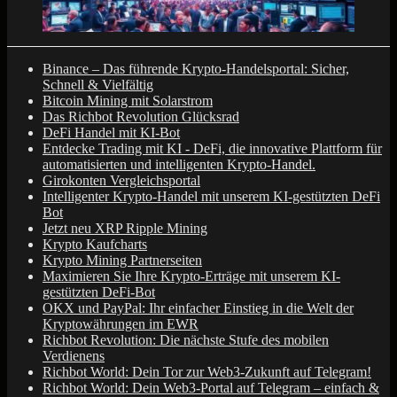
Binance – Das führende Krypto-Handelsportal: Sicher,
Schnell & Vielfältig
Bitcoin Mining mit Solarstrom
Das Richbot Revolution Glücksrad
DeFi Handel mit KI-Bot
Entdecke Trading mit KI - DeFi, die innovative Plattform für
automatisierten und intelligenten Krypto-Handel.
Girokonten Vergleichsportal
Intelligenter Krypto-Handel mit unserem KI-gestützten DeFi
Bot
Jetzt neu XRP Ripple Mining
Krypto Kaufcharts
Krypto Mining Partnerseiten
Maximieren Sie Ihre Krypto-Erträge mit unserem KI-
gestützten DeFi-Bot
OKX und PayPal: Ihr einfacher Einstieg in die Welt der
Kryptowährungen im EWR
Richbot Revolution: Die nächste Stufe des mobilen
Verdienens
Richbot World: Dein Tor zur Web3-Zukunft auf Telegram!
Richbot World: Dein Web3-Portal auf Telegram – einfach &