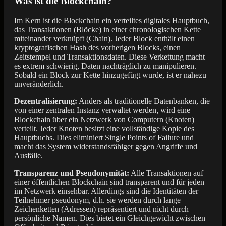
Was ist die Blockchain?
Im Kern ist die Blockchain ein verteiltes digitales Hauptbuch,
das Transaktionen (Blöcke) in einer chronologischen Kette
miteinander verknüpft (Chain). Jeder Block enthält einen
kryptografischen Hash des vorherigen Blocks, einen
Zeitstempel und Transaktionsdaten. Diese Verkettung macht
es extrem schwierig, Daten nachträglich zu manipulieren.
Sobald ein Block zur Kette hinzugefügt wurde, ist er nahezu
unveränderlich.
Dezentralisierung:
Anders als traditionelle Datenbanken, die
von einer zentralen Instanz verwaltet werden, wird eine
Blockchain über ein Netzwerk von Computern (Knoten)
verteilt. Jeder Knoten besitzt eine vollständige Kopie des
Hauptbuchs. Dies eliminiert Single Points of Failure und
macht das System widerstandsfähiger gegen Angriffe und
Ausfälle.
Transparenz und Pseudonymität:
Alle Transaktionen auf
einer öffentlichen Blockchain sind transparent und für jeden
im Netzwerk einsehbar. Allerdings sind die Identitäten der
Teilnehmer pseudonym, d.h. sie werden durch lange
Zeichenketten (Adressen) repräsentiert und nicht durch
persönliche Namen. Dies bietet ein Gleichgewicht zwischen