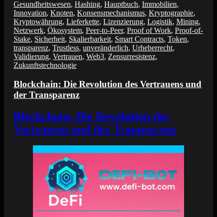
Gesundheitswesen
,
Hashing
,
Hauptbuch
,
Immobilien
,
Innovation
,
Knoten
,
Konsensmechanismus
,
Kryptographie
,
Kryptowährung
,
Lieferkette
,
Lizenzierung
,
Logistik
,
Mining
,
Netzwerk
,
Ökosystem
,
Peer-to-Peer
,
Proof of Work
,
Proof-of-
Stake
,
Sicherheit
,
Skalierbarkeit
,
Smart Contracts
,
Token
,
transparenz
,
Trustless
,
unveränderlich
,
Urheberrecht
,
Validierung
,
Vertrauen
,
Web3
,
Zensurresistenz
,
Zukunftstechnologie
Blockchain: Die Revolution des Vertrauens und
der Transparenz
Blockchain: Die Revolution des
Vertrauens und der Transparenz