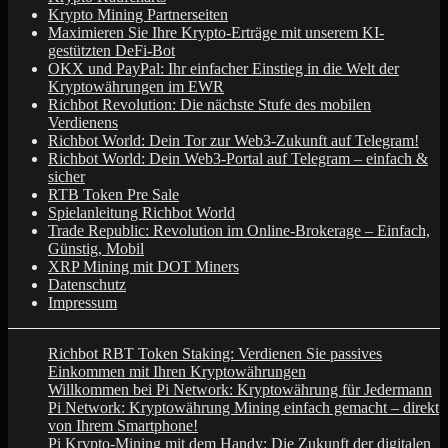
Krypto Mining Partnerseiten
Maximieren Sie Ihre Krypto-Erträge mit unserem KI-
gestützten DeFi-Bot
OKX und PayPal: Ihr einfacher Einstieg in die Welt der
Kryptowährungen im EWR
Richbot Revolution: Die nächste Stufe des mobilen
Verdienens
Richbot World: Dein Tor zur Web3-Zukunft auf Telegram!
Richbot World: Dein Web3-Portal auf Telegram – einfach &
sicher
RTB Token Pre Sale
Spielanleitung Richbot World
Trade Republic: Revolution im Online-Brokerage – Einfach,
Günstig, Mobil
XRP Mining mit DOT Miners
Datenschutz
Impressum
Richbot RBT Token Staking: Verdienen Sie passives
Einkommen mit Ihren Kryptowährungen
Willkommen bei Pi Network: Kryptowährung für Jedermann
Pi Network: Kryptowährung Mining einfach gemacht – direkt
von Ihrem Smartphone!
Pi Krypto-Mining mit dem Handy: Die Zukunft der digitalen