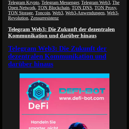
Telegram Krypto
,
Telegram Messenger
,
Telegram Web3
,
The
Open Network
,
TON Blockchain
,
TON DNS
,
TON Proxy
,
TON Storage
,
Toncoin
,
Web3
,
Web3-Anwendungen
,
Web3-
Revolution
,
Zensurresistenz
Telegram Web3: Die Zukunft der dezentralen
Kommunikation und darüber hinaus
Telegram Web3: Die Zukunft der
dezentralen Kommunikation und
darüber hinaus