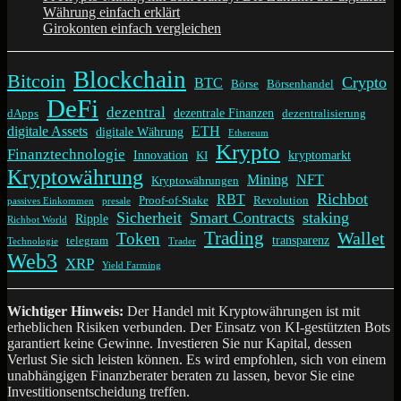
Währung einfach erklärt
Girokonten einfach vergleichen
Blockchain
Bitcoin
Crypto
BTC
Börse
Börsenhandel
DeFi
dezentral
dezentrale Finanzen
dApps
dezentralisierung
digitale Assets
ETH
digitale Währung
Ethereum
Krypto
Finanztechnologie
Innovation
kryptomarkt
KI
Kryptowährung
Mining
NFT
Kryptowährungen
Richbot
RBT
Proof-of-Stake
Revolution
passives Einkommen
presale
Sicherheit
Smart Contracts
staking
Ripple
Richbot World
Trading
Wallet
Token
transparenz
telegram
Technologie
Trader
Web3
XRP
Yield Farming
Wichtiger Hinweis:
Der Handel mit Kryptowährungen ist mit
erheblichen Risiken verbunden. Der Einsatz von KI-gestützten Bots
garantiert keine Gewinne. Investieren Sie nur Kapital, dessen
Verlust Sie sich leisten können. Es wird empfohlen, sich von einem
unabhängigen Finanzberater beraten zu lassen, bevor Sie eine
Investitionsentscheidung treffen.