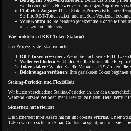
Beitrag zur Netzwerksicherheit:
Durch das Staking Ihrer R
validieren und das Netzwerk vor bösartigen Angriffen zu sc
Einfacher Zugang:
Unser Staking-Prozess ist benutzerfreu
Sie Ihre RBT-Token staken und mit dem Verdienen beginne
Volle Kontrolle:
Sie behalten jederzeit die Kontrolle über 
unstaken und abheben.
Wie funktioniert RBT Token Staking?
Der Prozess ist denkbar einfach:
RBT-Token erwerben:
Wenn Sie noch keine RBT-Token bes
Wallet verbinden:
Verbinden Sie Ihre kompatible Krypto-Wa
Token staken:
Wählen Sie die Menge an RBT-Token, die Sie
Belohnungen verdienen:
Ihre gestaketen Token beginnen s
Staking-Perioden und Flexibilität
Wir bieten verschiedene Staking-Perioden an, um den unterschie
während kürzere Perioden mehr Flexibilität bieten. Detaillierte I
Sicherheit hat Priorität
Die Sicherheit Ihrer Assets hat für uns oberste Priorität. Unser S
Token werden sicher im Smart Contract gesperrt, und nur Sie haben