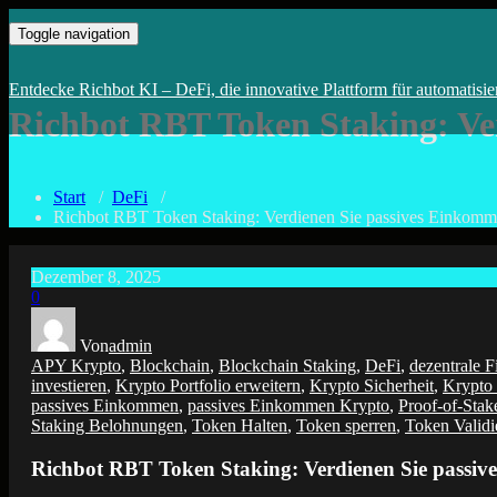
Zum
kopiere erfolgreiche Wallets von den DeFi Profis
KI-Trading mit Deinem DeFi –
Toggle navigation
Inhalt
springen
Entdecke Richbot KI – DeFi, die innovative Plattform für automatisie
Richbot RBT Token Staking: Ve
Start
/
DeFi
/
Richbot RBT Token Staking: Verdienen Sie passives Einkomm
Dezember 8, 2025
0
Von
admin
APY Krypto
,
Blockchain
,
Blockchain Staking
,
DeFi
,
dezentrale 
investieren
,
Krypto Portfolio erweitern
,
Krypto Sicherheit
,
Krypto 
passives Einkommen
,
passives Einkommen Krypto
,
Proof-of-Stak
Staking Belohnungen
,
Token Halten
,
Token sperren
,
Token Validi
Richbot RBT Token Staking: Verdienen Sie passi