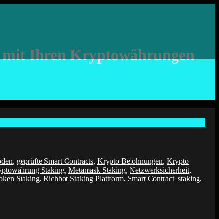
n mit Ihren Kryptowährungen
ioden
,
geprüfte Smart Contracts
,
Krypto Belohnungen
,
Krypto
yptowährung Staking
,
Metamask Staking
,
Netzwerksicherheit
,
oken Staking
,
Richbot Staking Plattform
,
Smart Contract
,
staking
,