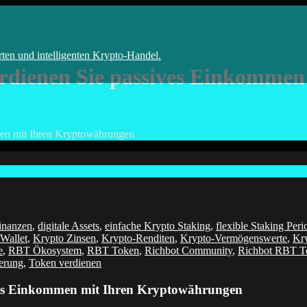
 Bot
rten und intelligenten Krypto-Handel.
rdienen Sie passives Einkomme
en mit Ihren Kryptowährungen
Finanzen
,
digitale Assets
,
einfache Krypto Staking
,
flexible Staking Per
Wallet
,
Krypto Zinsen
,
Krypto-Renditen
,
Krypto-Vermögenswerte
,
Kr
e
,
RBT Ökosystem
,
RBT Token
,
Richbot Community
,
Richbot RBT T
erung
,
Token verdienen
ves Einkommen mit Ihren Kryptowährungen