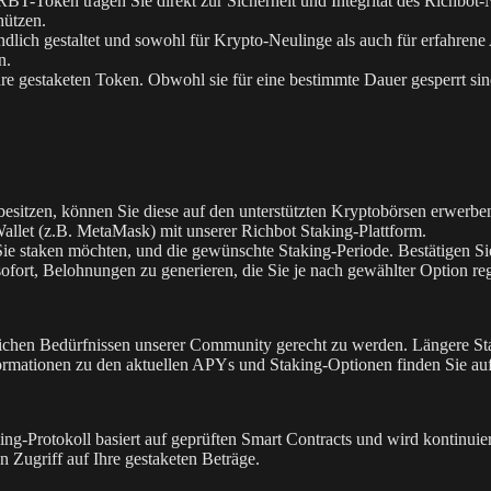
BT-Token tragen Sie direkt zur Sicherheit und Integrität des Richbot-
hützen.
ndlich gestaltet und sowohl für Krypto-Neulinge als auch für erfahre
n.
Ihre gestaketen Token. Obwohl sie für eine bestimmte Dauer gesperrt sin
itzen, können Sie diese auf den unterstützten Kryptobörsen erwerbe
llet (z.B. MetaMask) mit unserer Richbot Staking-Plattform.
 staken möchten, und die gewünschte Staking-Periode. Bestätigen Sie
ofort, Belohnungen zu generieren, die Sie je nach gewählter Option r
dlichen Bedürfnissen unserer Community gerecht zu werden. Längere S
nformationen zu den aktuellen APYs und Staking-Optionen finden Sie auf
taking-Protokoll basiert auf geprüften Smart Contracts und wird kontinu
 Zugriff auf Ihre gestaketen Beträge.