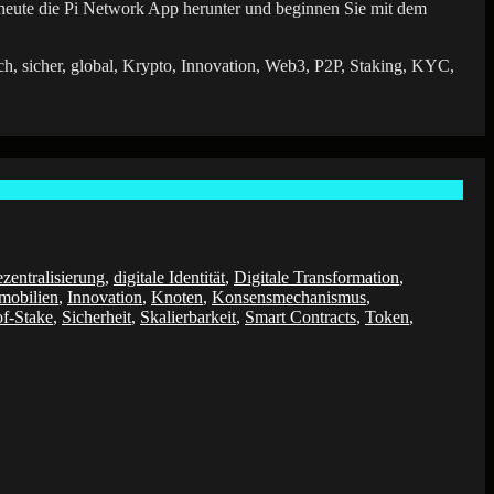
eute die Pi Network App herunter und beginnen Sie mit dem
h, sicher, global, Krypto, Innovation, Web3, P2P, Staking, KYC,
ezentralisierung
,
digitale Identität
,
Digitale Transformation
,
mobilien
,
Innovation
,
Knoten
,
Konsensmechanismus
,
of-Stake
,
Sicherheit
,
Skalierbarkeit
,
Smart Contracts
,
Token
,