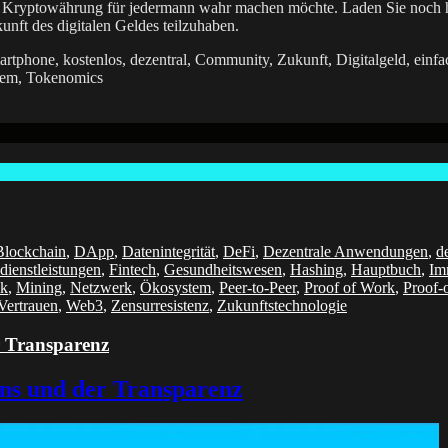
n Kryptowährung für jedermann wahr machen möchte. Laden Sie noch h
kunft des digitalen Geldes teilzuhaben.
phone, kostenlos, dezentral, Community, Zukunft, Digitalgeld, einfac
stem, Tokenomics
Blockchain
,
DApp
,
Datenintegrität
,
DeFi
,
Dezentrale Anwendungen
,
d
dienstleistungen
,
Fintech
,
Gesundheitswesen
,
Hashing
,
Hauptbuch
,
Im
ik
,
Mining
,
Netzwerk
,
Ökosystem
,
Peer-to-Peer
,
Proof of Work
,
Proof-
Vertrauen
,
Web3
,
Zensurresistenz
,
Zukunftstechnologie
r Transparenz
ens und der Transparenz