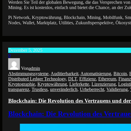
Werden Sie Teil der globalen Bewegung, die das Versprechen vo
Mining. Es ist kostenlos, einfach und bietet die Chance, an der Zu
Pi Network, Kryptowährung, Blockchain, Mining, Mobilfunk, Smart
Nodes, Wallet, Marktplatz, Utilities, Zukunftsperspektive, Ökosy
Dezember 5, 2025
0
Von
admin
Abstimmungssysteme
,
Auditierbarkeit
,
Automatisierung
,
Bitcoin
,
Distributed Ledger Technology
,
DLT
,
Effizienz
,
Ethereum
,
Finanz
Kryptographie
,
Kryptowährung
,
Lieferkette
,
Lizenzierung
,
Logist
transparenz
,
Trustless
,
unveränderlich
,
Urheberrecht
,
Validierung
,
Blockchain: Die Revolution des Vertrauens und de
Blockchain: Die Revolution des Vertrau