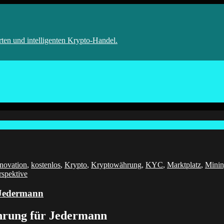
 Bot
rten und intelligenten Krypto-Handel.
novation
,
kostenlos
,
Krypto
,
Kryptowährung
,
KYC
,
Marktplatz
,
Mini
rspektive
 Jedermann
hrung für Jedermann