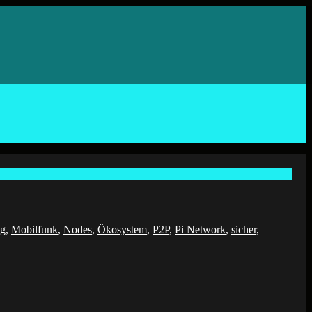
ng
,
Mobilfunk
,
Nodes
,
Ökosystem
,
P2P
,
Pi Network
,
sicher
,