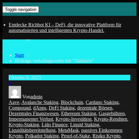
Zum
kopiere erfolgreiche Wallets von den DeFi Profis
KI-Trading mit Deinem DeFi –
Toggle navigation
Inhalt
springen
Bot
Entdecke Richbot KI – DeFi, die innovative Plattform für
automatisierten und intelligenten Krypto-Handel.
Schlagwort-Archiv Validator
Start
/
Beiträge verschlagwortet mit "Validator"
Oktober 8, 2025
0
Von
admin
Aave
,
Avalanche Staking
,
Blockchain
,
Cardano Staking
,
Compound
,
dApps
,
DeFi Staking
,
dezentrale Börsen
,
Dezentrales Finanzwesen
,
Ethereum Staking
,
Gasgebühren
,
Impermanenter Verlust
,
Krypto-Investition
,
Krypto-Renditen
,
Krypto-Staking
,
Lido Finance
,
Liquid Staking
,
Liquiditätsbereitstellung
,
MetaMask
,
passives Einkommen
Krypto
,
Polkadot Staking
,
Proof-of-Stake
,
Risiko Krypto
,