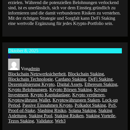
erzielen. Während die potenziellen Belohnungen verlockend
sind, ist es unerlässlich, sich vor dem Einstieg gründlich zu
informieren und die damit verbundenen Risiken zu verstehen.
Mit der richtigen Strategie und Sorgfalt kann DeFi Staking
eine wertvolle Ergänzung für jedes Krypto-Portfolio sein.
Oktober 8, 2025
0
Von
admin
Blockchain Netzwerksicherheit
,
Blockchain Staking
,
Blockchain Technologie
,
Cardano Staking
,
DeFi Staking
,
Dezentralisierung Krypto
,
Digital Assets
,
Ethereum Staking
,
Krypto Belohnungen
,
Krypto Börsen Staking
,
Krypto
Investment
,
Krypto Kapitalanlage
,
Krypto verdienen
,
Kryptowährung Wallet
,
Kryptowährungen Staken
,
Lock-up
Period
,
Passive Einnahmen Krypto
,
Polkadot Staking
,
PoS
,
Proof-of-Stake
,
Slashing Risiko
,
Solana Staking
,
Staking
Anleitung
,
Staking Pool
,
Staking Risiken
,
Staking Vorteile
,
Tezos Staking
,
Validator
,
Web3