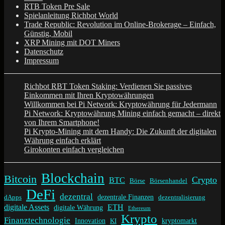
RTB Token Pre Sale
Spielanleitung Richbot World
Trade Republic: Revolution im Online-Brokerage – Einfach,
Günstig, Mobil
XRP Mining mit DOT Miners
Datenschutz
Impressum
Richbot RBT Token Staking: Verdienen Sie passives
Einkommen mit Ihren Kryptowährungen
Willkommen bei Pi Network: Kryptowährung für Jedermann
Pi Network: Kryptowährung Mining einfach gemacht – direkt
von Ihrem Smartphone!
Pi Krypto-Mining mit dem Handy: Die Zukunft der digitalen
Währung einfach erklärt
Girokonten einfach vergleichen
Blockchain
Bitcoin
Crypto
BTC
Börse
Börsenhandel
DeFi
dezentral
dezentrale Finanzen
dApps
dezentralisierung
digitale Assets
ETH
digitale Währung
Ethereum
Krypto
Finanztechnologie
Innovation
kryptomarkt
KI