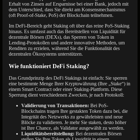
Erhalt von Zinsen auf Ersparnisse bei einer Bank, jedoch mit
dem Unterschied, dass Sie direkt am Konsensmechanismus
(oft Proof-of-Stake, PoS) der Blockchain teilnehmen.
Im DeFi-Bereich geht Staking oft über das reine PoS-Staking
hinaus. Es umfasst auch das Bereitstellen von Liquidität für
dezentrale Börsen (DEXs), das Sperren von Token in
Lending-Protokollen und andere innovative Methoden, um
Renditen zu erzielen, während Sie die Funktionalität des
dezentralen Ökosystems unterstützen.
Wie funktioniert DeFi Staking?
Das Grundprinzip des DeFi Stakings ist einfach: Sie sperren
eine bestimmte Menge Ihrer Kryptowährung (Ihre „Stake“) in
einem Smart Contract oder einer Staking-Plattform. Diese
Sperrung dient verschiedenen Zwecken, je nach Protokoll:
Validierung von Transaktionen:
Bei PoS-
Blockchains tragen Ihre gestakten Token dazu bei, die
Integrität des Netzwerks zu gewährleisten und neue
Blöcke zu validieren. Je mehr Sie staken, desto höher
ist Ihre Chance, als Validator ausgewählt zu werden.
Liquiditätsbereitstellung:
Bei dezentralen Börsen
stellen Sie Ihre Token als Liquidität in einem