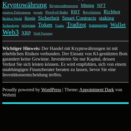
Kryptowährung
Mining
NFT
Kryptowährungen
Richbot
RBT
Proof-of-Stake
Revolution
passives Einkommen
presale
Sicherheit
Smart Contracts
staking
Ripple
Richbot World
Trading
Wallet
Token
transparenz
telegram
Technologie
Trader
Web3
XRP
Yield Farming
Wichtiger Hinweis:
Der Handel mit Kryptowährungen ist mit
erheblichen Risiken verbunden. Der Einsatz von KI-gestützten Bots
garantiert keine Gewinne. Investieren Sie nur Kapital, dessen
Verlust Sie sich leisten können. Es wird empfohlen, sich von einem
unabhängigen Finanzberater beraten zu lassen, bevor Sie eine
Investitionsentscheidung treffen.
Proudly powered by
WordPress
| Theme:
Appointment Dark
von
Webriti