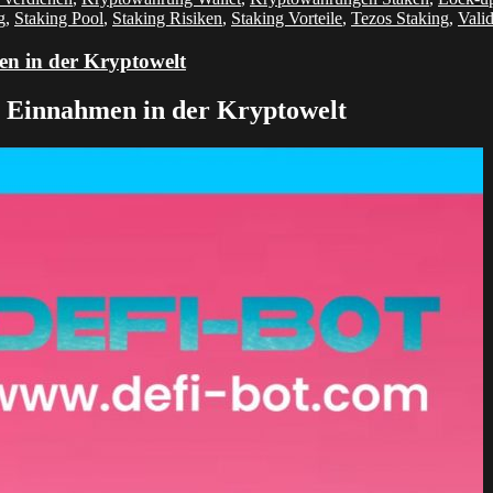
g
,
Staking Pool
,
Staking Risiken
,
Staking Vorteile
,
Tezos Staking
,
Valid
en in der Kryptowelt
n Einnahmen in der Kryptowelt