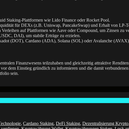
uid Staking-Plattformen wie Lido Finance oder Rocket Pool.
iquidität für DEXs (z.B. Uniswap, PancakeSwap) und Erhalt von LP-To
m Verleihen auf Plattformen wie Aave oder Compound, um Zinsen zu ve
SDC, DAI), um stabile Erträge zu erzielen.
lkadot (DOT), Cardano (ADA), Solana (SOL) oder Avalanche (AVAX)
entralen Finanzwesens teilzuhaben und gleichzeitig attraktive Rendite
h vor dem Einstieg gründlich zu informieren und die damit verbundenen 
folio sein.
Technologie
,
Cardano Staking
,
DeFi Staking
,
Dezentralisierung Krypto
 verdienen
,
Kryptowährung Wallet
,
Kryptowährungen Staken
,
Lock-up