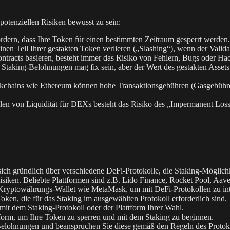
 potenziellen Risiken bewusst zu sein:
rdern, dass Ihre Token für einen bestimmten Zeitraum gesperrt werden.
n Teil Ihrer gestakten Token verlieren („Slashing“), wenn der Validator
ntracts basieren, besteht immer das Risiko von Fehlern, Bugs oder Ha
Staking-Belohnungen mag fix sein, aber der Wert des gestakten Assets
ckchains wie Ethereum können hohe Transaktionsgebühren (Gasgebühren
len von Liquidität für DEXs besteht das Risiko des „Impermanent Loss“
ich gründlich über verschiedene DeFi-Protokolle, die Staking-Möglichk
Risiken. Beliebte Plattformen sind z.B. Lido Finance, Rocket Pool,
Kryptowährungs-Wallet wie MetaMask, um mit DeFi-Protokollen zu int
ken, die für das Staking im ausgewählten Protokoll erforderlich sind.
mit dem Staking-Protokoll oder der Plattform Ihrer Wahl.
form, um Ihre Token zu sperren und mit dem Staking zu beginnen.
Belohnungen und beanspruchen Sie diese gemäß den Regeln des Protoko