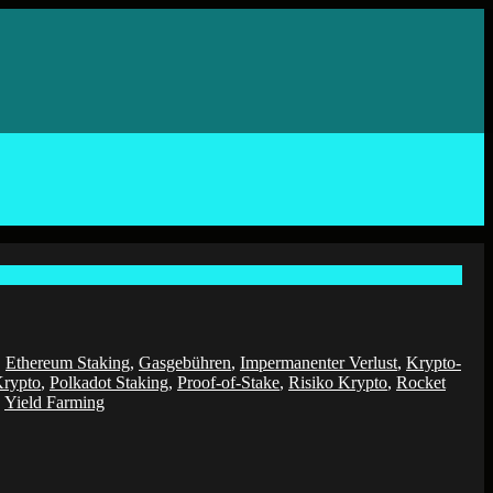
,
Ethereum Staking
,
Gasgebühren
,
Impermanenter Verlust
,
Krypto-
Krypto
,
Polkadot Staking
,
Proof-of-Stake
,
Risiko Krypto
,
Rocket
,
Yield Farming