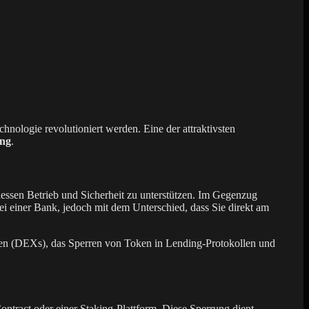
nologie revolutioniert werden. Eine der attraktivsten
ing
.
essen Betrieb und Sicherheit zu unterstützen. Im Gegenzug
i einer Bank, jedoch mit dem Unterschied, dass Sie direkt am
örsen (DEXs), das Sperren von Token in Lending-Protokollen und
ntract oder einer Staking-Plattform. Diese Sperrung dient