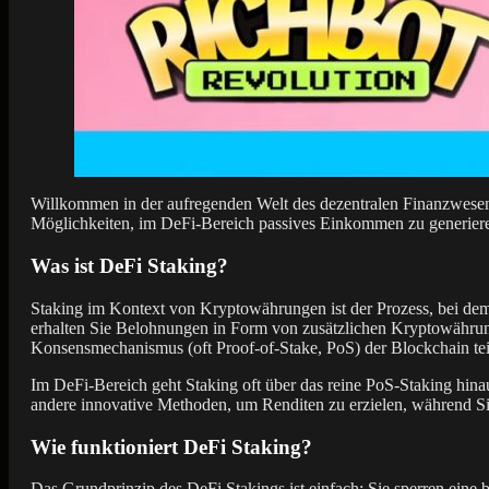
Willkommen in der aufregenden Welt des dezentralen Finanzwesens 
Möglichkeiten, im DeFi-Bereich passives Einkommen zu generier
Was ist DeFi Staking?
Staking im Kontext von Kryptowährungen ist der Prozess, bei dem
erhalten Sie Belohnungen in Form von zusätzlichen Kryptowährunge
Konsensmechanismus (oft Proof-of-Stake, PoS) der Blockchain te
Im DeFi-Bereich geht Staking oft über das reine PoS-Staking hina
andere innovative Methoden, um Renditen zu erzielen, während Sie
Wie funktioniert DeFi Staking?
Das Grundprinzip des DeFi Stakings ist einfach: Sie sperren eine