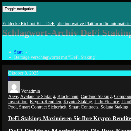
Zum
kopiere erfolgreiche Wallets von den DeFi Profis
KI-Trading mit Deinem DeFi –
Toggle navigation
Inhalt
springen
Entdecke Richbot KI – DeFi, die innovative Plattform für automatisie
Schlagwort-Archiv DeFi Stakin
Start
/
Beiträge verschlagwortet mit "DeFi Staking"
Oktober 8, 2025
0
Von
admin
Aave
,
Avalanche Staking
,
Blockchain
,
Cardano Staking
,
Compou
Investition
,
Krypto-Renditen
,
Krypto-Staking
,
Lido Finance
,
Liqu
Pool
,
Smart Contract Sicherheit
,
Smart Contracts
,
Solana Staking
,
DeFi Staking: Maximieren Sie Ihre Krypto-Rendit