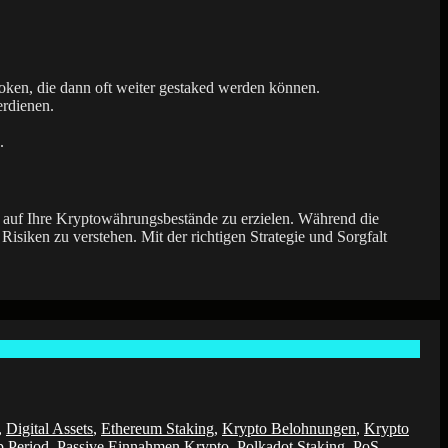
ken, die dann oft weiter gestaked werden können.
rdienen.
.
n auf Ihre Kryptowährungsbestände zu erzielen. Während die
Risiken zu verstehen. Mit der richtigen Strategie und Sorgfalt
,
Digital Assets
,
Ethereum Staking
,
Krypto Belohnungen
,
Krypto
 Period
,
Passive Einnahmen Krypto
,
Polkadot Staking
,
PoS
,