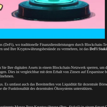
(DeFi), wo traditionelle Finanzdienstleistungen durch Blockchain-Tech
en und Ihre Kryptowährungsbestände zu vermehren, ist das
DeFi Stak
 Sie Ihre digitalen Assets in einem Blockchain-Netzwerk sperren, um d
n. Dies ist vergleichbar mit dem Erhalt von Zinsen auf Ersparnisse be
ilnehmen.
us. Es umfasst auch das Bereitstellen von Liquidität für dezentrale B
 die Funktionalität des dezentralen Ökosystems unterstützen.
 bestimmte Menge Ihrer Kryptowährung (Ihre „Stake“) in einem Smart Co