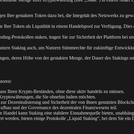
n Ihre gestakten Token dazu bei, die Integrität des Netzwerks zu gewä
ie Ihre Token als Liquidität in einem Handelspool zur Verfügung. Dies 
ding-Protokollen staken, tragen Sie zur Sicherheit der Plattform be
utzen Staking auch, um Nutzern Stimmrechte für zukünftige Entwicklu
ungen, deren Höhe von der gestakten Menge, der Dauer des Stakings und
storen:
aus Ihren Krypto-Beständen, ohne diese aktiv handeln zu müssen.
Kryptowährungen, die Sie ohnehin halten möchten.
 zur Dezentralisierung und Sicherheit der von Ihnen genutzten Blockcha
fbau und der Governance des dezentralen Finanzwesens teil.
n Handel kann Staking eine stabilere Einnahmequelle bieten, unabhäng
 werden, bieten einige Protokolle „Liquid Staking“, bei dem Sie ein D