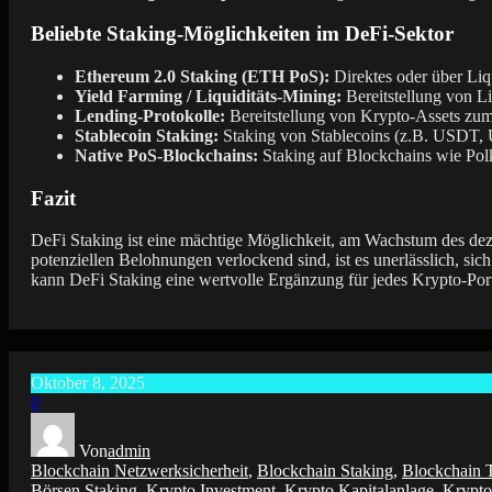
Beliebte Staking-Möglichkeiten im DeFi-Sektor
Ethereum 2.0 Staking (ETH PoS):
Direktes oder über Liq
Yield Farming / Liquiditäts-Mining:
Bereitstellung von L
Lending-Protokolle:
Bereitstellung von Krypto-Assets zu
Stablecoin Staking:
Staking von Stablecoins (z.B. USDT, U
Native PoS-Blockchains:
Staking auf Blockchains wie Po
Fazit
DeFi Staking ist eine mächtige Möglichkeit, am Wachstum des dez
potenziellen Belohnungen verlockend sind, ist es unerlässlich, sic
kann DeFi Staking eine wertvolle Ergänzung für jedes Krypto-Port
Oktober 8, 2025
0
Von
admin
Blockchain Netzwerksicherheit
,
Blockchain Staking
,
Blockchain 
Börsen Staking
,
Krypto Investment
,
Krypto Kapitalanlage
,
Krypto