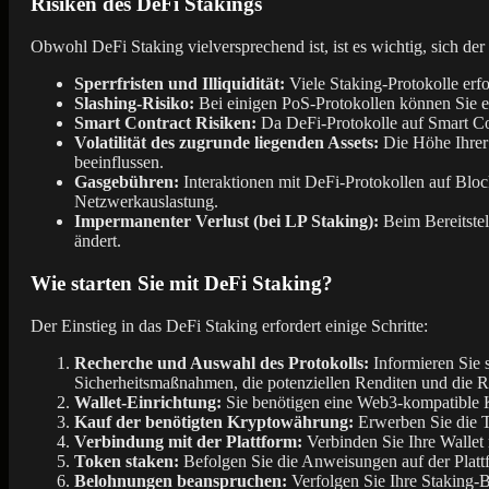
Risiken des DeFi Stakings
Obwohl DeFi Staking vielversprechend ist, ist es wichtig, sich der
Sperrfristen und Illiquidität:
Viele Staking-Protokolle erfo
Slashing-Risiko:
Bei einigen PoS-Protokollen können Sie eine
Smart Contract Risiken:
Da DeFi-Protokolle auf Smart Co
Volatilität des zugrunde liegenden Assets:
Die Höhe Ihrer 
beeinflussen.
Gasgebühren:
Interaktionen mit DeFi-Protokollen auf Blo
Netzwerkauslastung.
Impermanenter Verlust (bei LP Staking):
Beim Bereitstel
ändert.
Wie starten Sie mit DeFi Staking?
Der Einstieg in das DeFi Staking erfordert einige Schritte:
Recherche und Auswahl des Protokolls:
Informieren Sie s
Sicherheitsmaßnahmen, die potenziellen Renditen und die 
Wallet-Einrichtung:
Sie benötigen eine Web3-kompatible 
Kauf der benötigten Kryptowährung:
Erwerben Sie die To
Verbindung mit der Plattform:
Verbinden Sie Ihre Wallet 
Token staken:
Befolgen Sie die Anweisungen auf der Platt
Belohnungen beanspruchen:
Verfolgen Sie Ihre Staking-