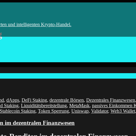
 Bot
rten und intelligenten Krypto-Handel.
g
nd
,
dApps
,
DeFi Staking
,
dezentrale Börsen
,
Dezentrales Finanzwesen
id Staking
,
Liquiditätsbereitstellung
,
MetaMask
,
passives Einkommen 
Stablecoin Staking
,
Token Sperrung
,
Uniswap
,
Validator
,
Web3 Wallet
en im dezentralen Finanzwesen