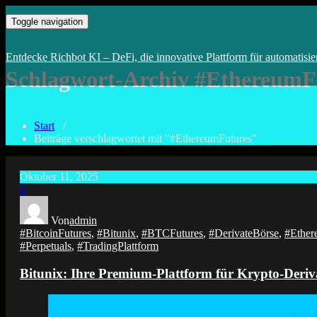
Zum
kopiere erfolgreiche Wallets von den DeFi Profis
KI-Trading mit Deinem DeFi –
Toggle navigation
Inhalt
springen
Entdecke Richbot KI – DeFi, die innovative Plattform für automatisie
Schlagwort-Archiv #EthereumF
Start
/
Beiträge verschlagwortet mit "#EthereumFutures"
Oktober 11, 2025
0
Von
admin
#BitcoinFutures
,
#Bitunix
,
#BTCFutures
,
#DerivateBörse
,
#Ether
#Perpetuals
,
#TradingPlattform
Bitunix: Ihre Premium-Plattform für Krypto-Deriv