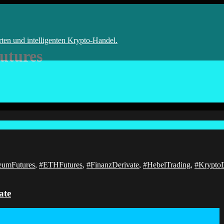
 Bot
rten und intelligenten Krypto-Handel.
utures
eumFutures
,
#ETHFutures
,
#FinanzDerivate
,
#HebelTrading
,
#KryptoD
ate