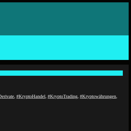
erivate
,
#KryptoHandel
,
#KryptoTrading
,
#Kryptowährungen
,