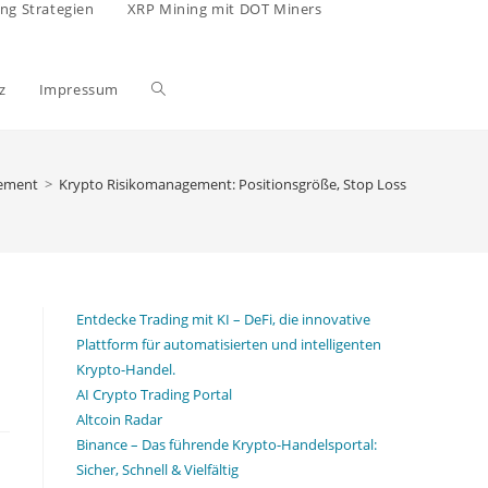
ing Strategien
XRP Mining mit DOT Miners
Website-
z
Impressum
Suche
ement
>
Krypto Risikomanagement: Positionsgröße, Stop Loss und Drawdo
umschalten
Entdecke Trading mit KI – DeFi, die innovative
Plattform für automatisierten und intelligenten
Krypto-Handel.
AI Crypto Trading Portal
Altcoin Radar
Binance – Das führende Krypto-Handelsportal:
Sicher, Schnell & Vielfältig