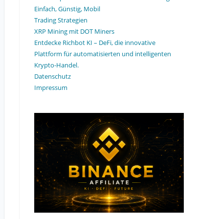
Einfach, Günstig, Mobil
Trading Strategien
XRP Mining mit DOT Miners
Entdecke Richbot KI – DeFi, die innovative
Plattform für automatisierten und intelligenten
Krypto-Handel.
Datenschutz
Impressum