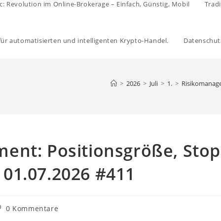
c: Revolution im Online-Brokerage – Einfach, Günstig, Mobil
Trad
 für automatisierten und intelligenten Krypto-Handel.
Datenschut
>
2026
>
Juli
>
1.
>
Risikomanag
ent: Positionsgröße, Stop
01.07.2026 #411
itrags-
0 Kommentare
ommentare: