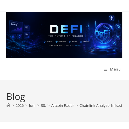
Zum
Inhalt
springen
Menü
Blog
>
2026
>
Juni
>
30.
>
Altcoin Radar
>
Chainlink Analyse: Infrastru