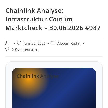
Chainlink Analyse:
Infrastruktur-Coin im
Marktcheck – 30.06.2026 #987
Beitrags-
Beitrag
Beitrags-
Juni 30, 2026
Altcoin Radar
Autor:
veröffentlicht:
Kategorie:
Beitrags-
0 Kommentare
Kommentare:
Chainlink Analyse