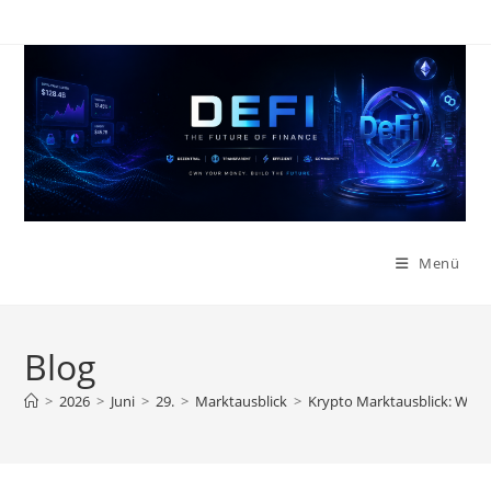
Zum
Inhalt
springen
Menü
Blog
>
2026
>
Juni
>
29.
>
Marktausblick
>
Krypto Marktausblick: Was T