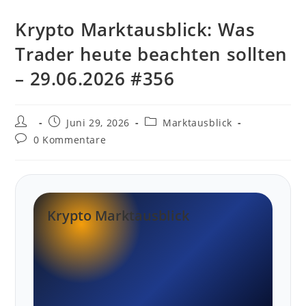
Krypto Marktausblick: Was
Trader heute beachten sollten
– 29.06.2026 #356
Beitrags-
Beitrag
Beitrags-
Juni 29, 2026
Marktausblick
Autor:
veröffentlicht:
Kategorie:
Beitrags-
0 Kommentare
Kommentare:
Krypto Marktausblick