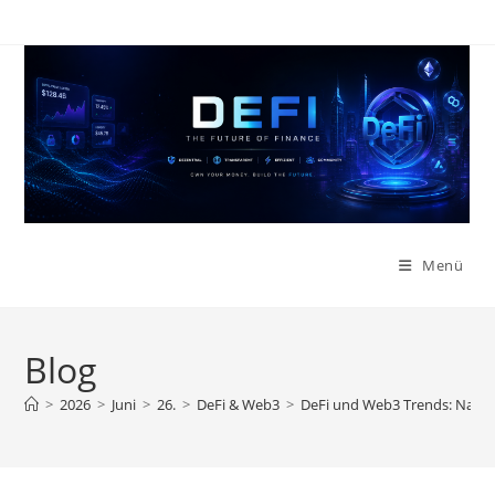
Zum
Inhalt
springen
Menü
Blog
>
2026
>
Juni
>
26.
>
DeFi & Web3
>
DeFi und Web3 Trends: Narrat