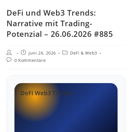
DeFi und Web3 Trends:
Narrative mit Trading-
Potenzial – 26.06.2026 #885
Beitrags-
Beitrag
Beitrags-
Juni 26, 2026
DeFi & Web3
Autor:
veröffentlicht:
Kategorie:
Beitrags-
0 Kommentare
Kommentare:
DeFi Web3 Trends