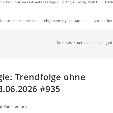
c: Revolution im Online-Brokerage – Einfach, Günstig, Mobil
Trad
 für automatisierten und intelligenten Krypto-Handel.
Datenschut
>
2026
>
Juni
>
23.
>
Trading Wi
gie: Trendfolge ohne
3.06.2026 #935
trags-
0 Kommentare
mentare: