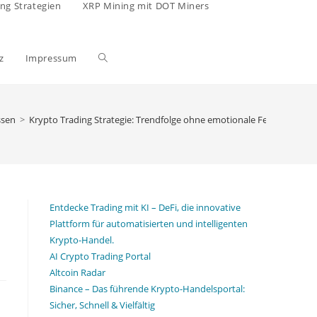
ing Strategien
XRP Mining mit DOT Miners
Website-
z
Impressum
Suche
ssen
>
Krypto Trading Strategie: Trendfolge ohne emotionale Fehler – 23.06
umschalten
Entdecke Trading mit KI – DeFi, die innovative
Plattform für automatisierten und intelligenten
Krypto-Handel.
AI Crypto Trading Portal
Altcoin Radar
Binance – Das führende Krypto-Handelsportal:
Sicher, Schnell & Vielfältig