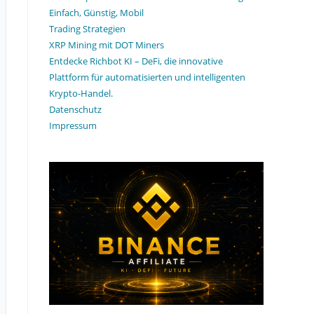
Einfach, Günstig, Mobil
Trading Strategien
XRP Mining mit DOT Miners
Entdecke Richbot KI – DeFi, die innovative
Plattform für automatisierten und intelligenten
Krypto-Handel.
Datenschutz
Impressum