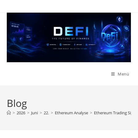
Zum
Inhalt
springen
Menü
Blog
>
2026
>
Juni
>
22.
>
Ethereum Analyse
>
Ethereum Trading Signal