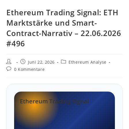
Ethereum Trading Signal: ETH
Marktstärke und Smart-
Contract-Narrativ – 22.06.2026
#496
Beitrags-
Beitrag
Beitrags-
Juni 22, 2026
Ethereum Analyse
Autor:
veröffentlicht:
Kategorie:
Beitrags-
0 Kommentare
Kommentare:
Ethereum Trading Signal