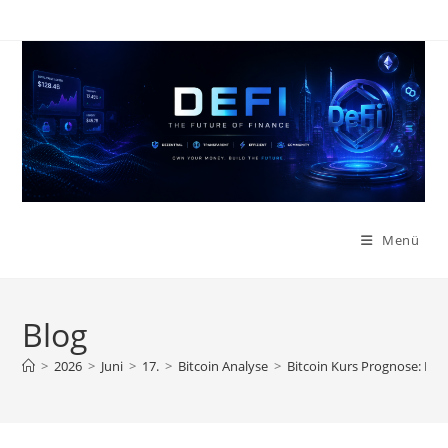
Zum
Inhalt
springen
Menü
Blog
>
2026
>
Juni
>
17.
>
Bitcoin Analyse
>
Bitcoin Kurs Prognose: Ma