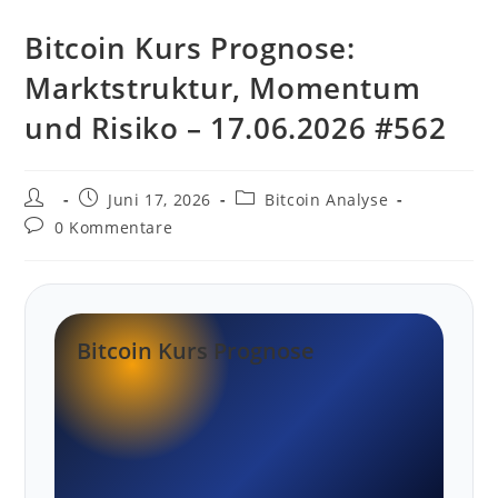
Bitcoin Kurs Prognose:
Marktstruktur, Momentum
und Risiko – 17.06.2026 #562
Beitrags-
Beitrag
Beitrags-
Juni 17, 2026
Bitcoin Analyse
Autor:
veröffentlicht:
Kategorie:
Beitrags-
0 Kommentare
Kommentare:
Bitcoin Kurs Prognose