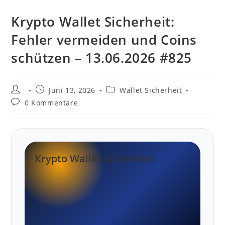
Krypto Wallet Sicherheit:
Fehler vermeiden und Coins
schützen – 13.06.2026 #825
Beitrags-
Beitrag
Beitrags-
Juni 13, 2026
Wallet Sicherheit
Autor:
veröffentlicht:
Kategorie:
Beitrags-
0 Kommentare
Kommentare:
Krypto Wallet Sicherheit