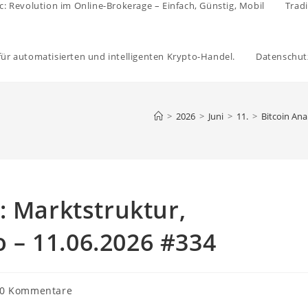
c: Revolution im Online-Brokerage – Einfach, Günstig, Mobil
Trad
 für automatisierten und intelligenten Krypto-Handel.
Datenschut
>
2026
>
Juni
>
11.
>
Bitcoin Ana
: Marktstruktur,
– 11.06.2026 #334
trags-
0 Kommentare
mentare: