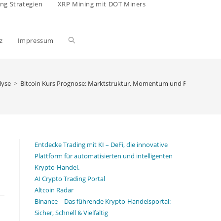
ing Strategien
XRP Mining mit DOT Miners
Website-
z
Impressum
Suche
lyse
>
Bitcoin Kurs Prognose: Marktstruktur, Momentum und Risiko – 11.0
umschalten
Entdecke Trading mit KI – DeFi, die innovative
Plattform für automatisierten und intelligenten
Krypto-Handel.
AI Crypto Trading Portal
Altcoin Radar
Binance – Das führende Krypto-Handelsportal:
Sicher, Schnell & Vielfältig