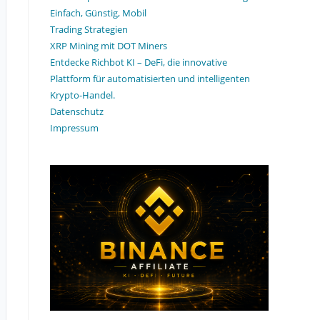
Einfach, Günstig, Mobil
Trading Strategien
XRP Mining mit DOT Miners
Entdecke Richbot KI – DeFi, die innovative
Plattform für automatisierten und intelligenten
Krypto-Handel.
Datenschutz
Impressum