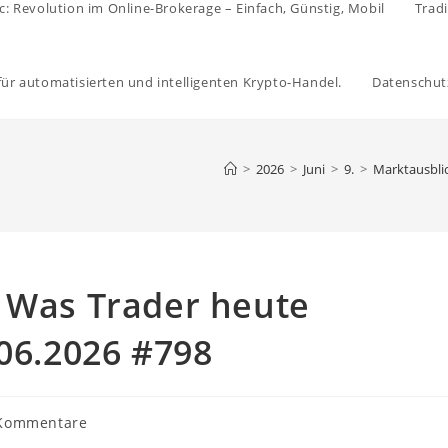
c: Revolution im Online-Brokerage – Einfach, Günstig, Mobil
Trad
 für automatisierten und intelligenten Krypto-Handel.
Datenschut
>
2026
>
Juni
>
9.
>
Marktausbli
: Was Trader heute
.06.2026 #798
gs-
Kommentare
ntare: