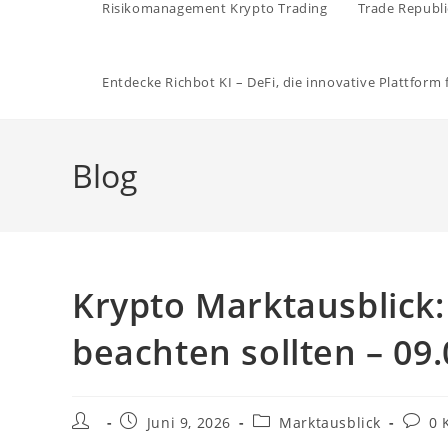
Risikomanagement Krypto Trading
Trade Republi
Entdecke Richbot KI – DeFi, die innovative Plattform
Blog
Krypto Marktausblick
beachten sollten – 09
Beitrags-
Beitrag
Beitrags-
Beitra
Juni 9, 2026
Marktausblick
0 
Autor:
veröffentlicht:
Kategorie:
Komme