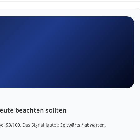
eute beachten sollten
bei
53/100
. Das Signal lautet:
Seitwärts / abwarten
.