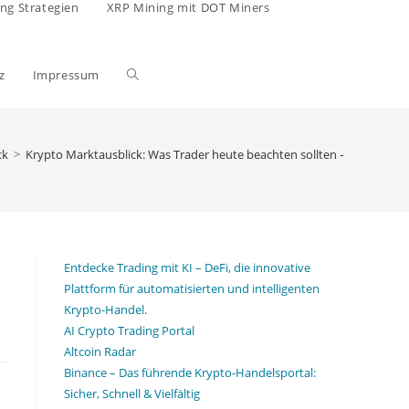
ing Strategien
XRP Mining mit DOT Miners
Website-
z
Impressum
Suche
ck
>
Krypto Marktausblick: Was Trader heute beachten sollten – 09.06.2026
umschalten
Entdecke Trading mit KI – DeFi, die innovative
Plattform für automatisierten und intelligenten
Krypto-Handel.
AI Crypto Trading Portal
Altcoin Radar
Binance – Das führende Krypto-Handelsportal:
Sicher, Schnell & Vielfältig