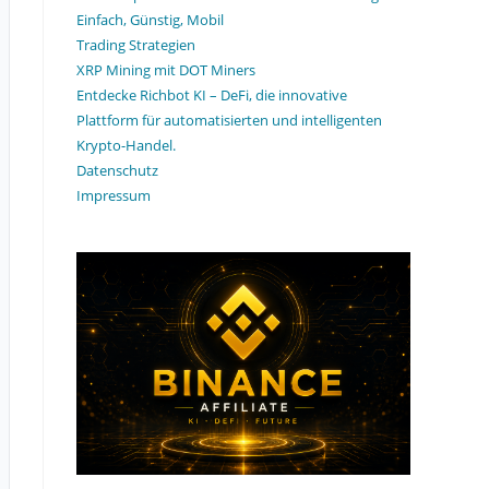
Einfach, Günstig, Mobil
Trading Strategien
XRP Mining mit DOT Miners
Entdecke Richbot KI – DeFi, die innovative
Plattform für automatisierten und intelligenten
Krypto-Handel.
Datenschutz
Impressum