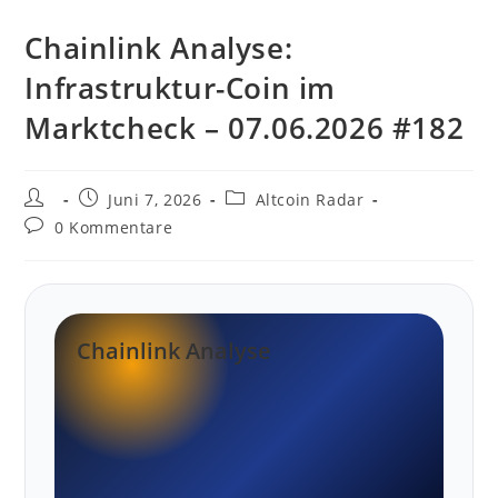
Chainlink Analyse:
Infrastruktur-Coin im
Marktcheck – 07.06.2026 #182
Beitrags-
Beitrag
Beitrags-
Juni 7, 2026
Altcoin Radar
Autor:
veröffentlicht:
Kategorie:
Beitrags-
0 Kommentare
Kommentare:
Chainlink Analyse