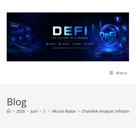
Zum
Inhalt
springen
Menü
Blog
>
2026
>
Juni
>
7.
>
Altcoin Radar
>
Chainlink Analyse: Infrastruk