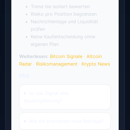
Trend nie isoliert bewerten
Risiko pro Position begrenzen
Nachrichtenlage und Liquidität
prüfen
Keine Kaufentscheidung ohne
eigenen Plan
Weiterlesen:
Bitcoin Signale
·
Altcoin
Radar
·
Risikomanagement
·
Krypto News
FAQ
Ist das Signal eine
Kaufempfehlung?
Wie oft erscheinen neue Beiträge?