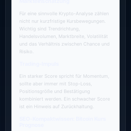
Markteinschätzung
Für eine sinnvolle Krypto-Analyse zählen
nicht nur kurzfristige Kursbewegungen.
Wichtig sind Trendrichtung,
Handelsvolumen, Marktbreite, Volatilität
und das Verhältnis zwischen Chance und
Risiko.
Trading-Impuls
Ein starker Score spricht für Momentum,
sollte aber immer mit Stop-Loss,
Positionsgröße und Bestätigung
kombiniert werden. Ein schwacher Score
ist ein Hinweis auf Zurückhaltung.
SEO-Kompaktwissen: Bitcoin Kurs
Prognose