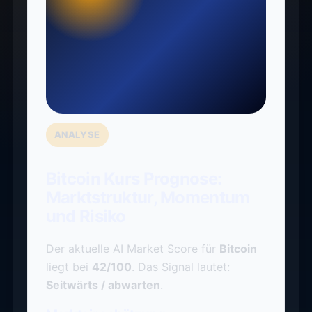
ANALYSE
Bitcoin Kurs Prognose:
Marktstruktur, Momentum
und Risiko
Der aktuelle AI Market Score für
Bitcoin
liegt bei
42/100
. Das Signal lautet:
Seitwärts / abwarten
.