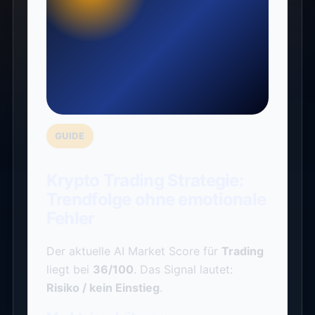
GUIDE
Krypto Trading Strategie:
Trendfolge ohne emotionale
Fehler
Der aktuelle AI Market Score für
Trading
liegt bei
36/100
. Das Signal lautet:
Risiko / kein Einstieg
.