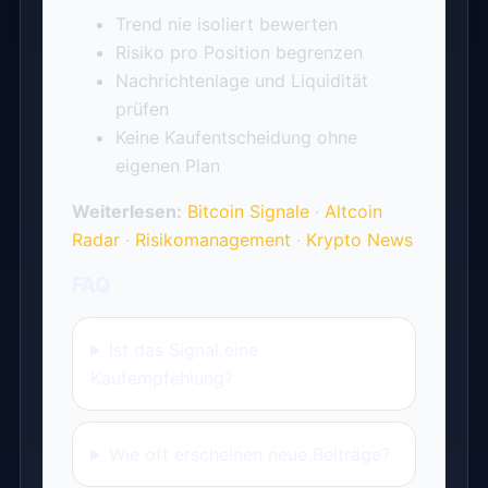
Trend nie isoliert bewerten
Risiko pro Position begrenzen
Nachrichtenlage und Liquidität
prüfen
Keine Kaufentscheidung ohne
eigenen Plan
Weiterlesen:
Bitcoin Signale
·
Altcoin
Radar
·
Risikomanagement
·
Krypto News
FAQ
Ist das Signal eine
Kaufempfehlung?
Wie oft erscheinen neue Beiträge?