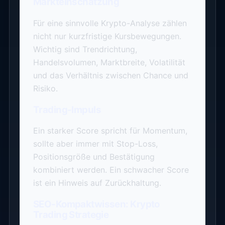
Markteinschätzung
Für eine sinnvolle Krypto-Analyse zählen
nicht nur kurzfristige Kursbewegungen.
Wichtig sind Trendrichtung,
Handelsvolumen, Marktbreite, Volatilität
und das Verhältnis zwischen Chance und
Risiko.
Trading-Impuls
Ein starker Score spricht für Momentum,
sollte aber immer mit Stop-Loss,
Positionsgröße und Bestätigung
kombiniert werden. Ein schwacher Score
ist ein Hinweis auf Zurückhaltung.
SEO-Kompaktwissen: Krypto
Trading Strategie