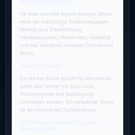
Markteinschätzung
Für eine sinnvolle Krypto-Analyse zählen
nicht nur kurzfristige Kursbewegungen.
Wichtig sind Trendrichtung,
Handelsvolumen, Marktbreite, Volatilität
und das Verhältnis zwischen Chance und
Risiko.
Trading-Impuls
Ein starker Score spricht für Momentum,
sollte aber immer mit Stop-Loss,
Positionsgröße und Bestätigung
kombiniert werden. Ein schwacher Score
ist ein Hinweis auf Zurückhaltung.
SEO-Kompaktwissen: Krypto
Marktausblick