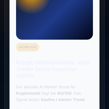
AUSBLICK
Krypto Marktausblick: Was
Trader heute beachten
sollten
Der aktuelle AI Market Score für
Kryptomarkt
liegt bei
80/100
. Das
Signal lautet:
Kaufen / starker Trend
.