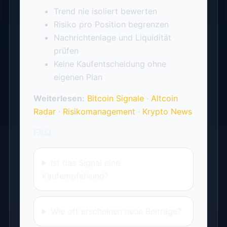
Trend nie isoliert bewerten
Risiko pro Position begrenzen
Nachrichtenlage und Liquidität
prüfen
Keine Kaufentscheidung ohne
eigenen Plan
Weiterlesen:
Bitcoin Signale
·
Altcoin
Radar
·
Risikomanagement
·
Krypto News
FAQ
Ist das Signal eine
Kaufempfehlung?
Wie oft erscheinen neue Beiträge?